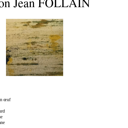
on Jean FOLLAIN
un œuf
urd
ue
mne