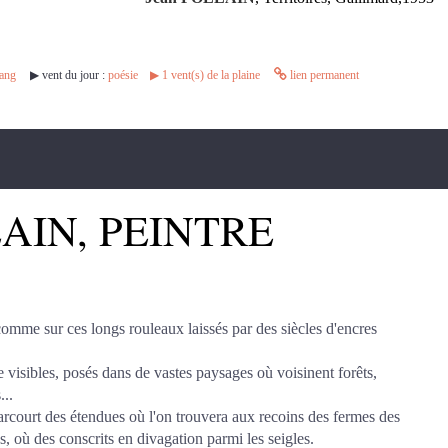
ang
▶︎ vent du jour :
poésie
▶︎
1
vent(s) de la plaine
lien permanent
LAIN, PEINTRE
me sur ces longs rouleaux laissés par des siècles d'encres
 visibles, posés dans de vastes paysages où voisinent forêts,
...
rcourt des étendues où l'on trouvera aux recoins des fermes des
s, où des conscrits en divagation parmi les seigles.