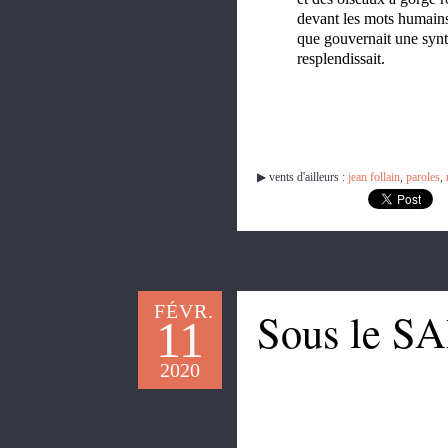
devant les mots humain
que gouvernait une syn
resplendissait.
▶︎ vents d'ailleurs :
jean follain
,
paroles
,
FÉVR.
Sous le S
11
2020