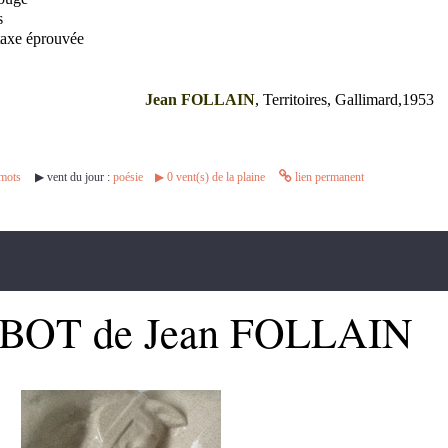
s
taxe éprouvée
Jean FOLLAIN
, Territoires, Gallimard,1953
mots
▶︎ vent du jour :
poésie
▶︎
0
vent(s) de la plaine
lien permanent
ABOT de Jean FOLLAIN