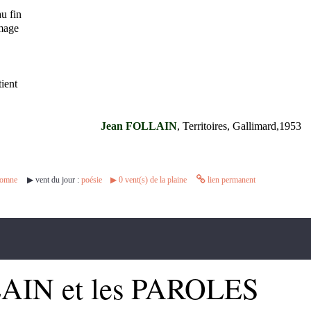
u fin
mage
ient
Jean FOLLAIN
, Territoires, Gallimard,1953
tomne
▶︎ vent du jour :
poésie
▶︎
0
vent(s) de la plaine
lien permanent
AIN et les PAROLES