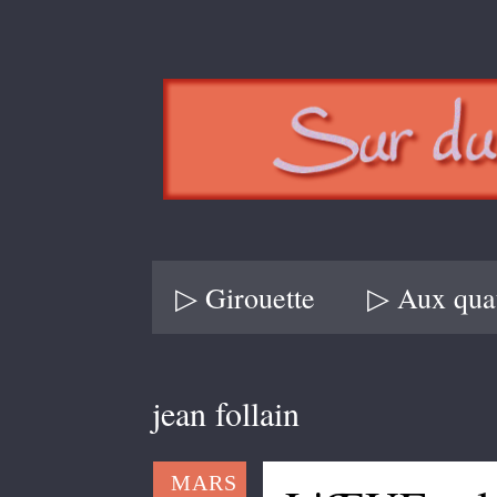
▷ Girouette
▷ Aux quat
jean follain
MARS