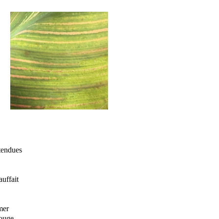
tendues
auffait
mer
rouge