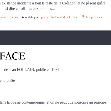
xistence incidente à tout le reste de la Création, et ne pèsent guère
 ainsi dire corollaires aux corolles...
einture chinoise
▶︎ vent du jour :
poésie
▶︎
0
vent(s) de la plaine
lien permanent
 FACE
ème de Jean FOLLAIN, publié en 1937:
e, ô poète
s la poésie contemporaine, et on ne peut que souscrire au principe