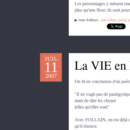
Les personnages y mènent une e
plus qu'une fleur; ils sont pour
▶︎ vents d'ailleurs :
jean follain
,
poésie
,
p
JUIL.
La VIE en
11
2007
On lit en conclusion d'un po
"Il ne s'agit pas de panégyriqu
mais de dire les choses
telles qu'elles sont"
Avec FOLLAIN, on est déjà dan
qu'il énonce.