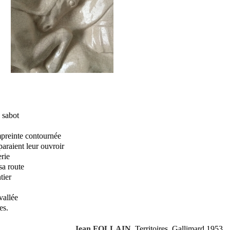
 sabot
mpreinte contournée
paraient leur ouvroir
erie
sa route
tier
vallée
es.
Jean FOLLAIN
, Territoires, Gallimard,1953