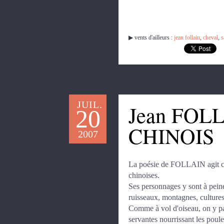
▶︎ vents d'ailleurs :
jean follain
,
cheval
,
s
JUIL.
Jean FOL
20
CHINOIS
2007
La poésie de FOLLAIN agit com
chinoises.
Ses personnages y sont à peine
ruisseaux, montagnes, cultures
Comme à vol d'oiseau, on y pa
servantes nourrissant les poule