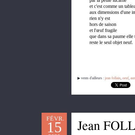
par la petite lucarne
et c'est comme un tablea
aux dimensions d'une i
rien n'y est
hors de saison
et l'œuf fragile
que dans sa paume elle t
reste le seul objet neuf.
▶︎ vents d'ailleurs :
jean follain
,
oeuf
,
au
FÉVR.
Jean FOLL
15