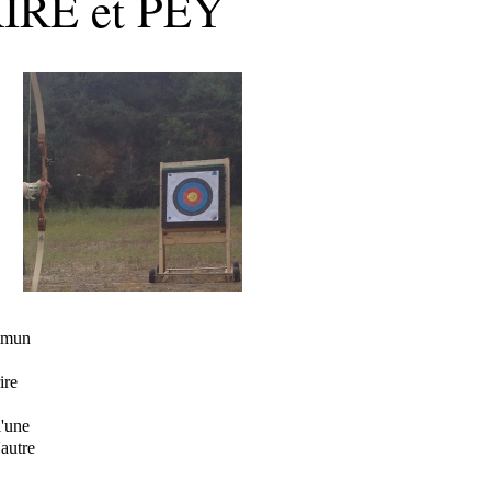
IRE et PEY
ommun
ire
l'une
'autre