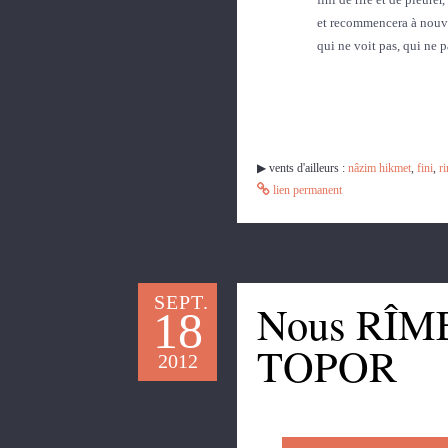
et recommencera à nouve
qui ne voit pas, qui ne p
▶︎ vents d'ailleurs :
nâzim hikmet
,
fini
,
ri
lien permanent
SEPT.
Nous RÎM
18
TOPOR
2012