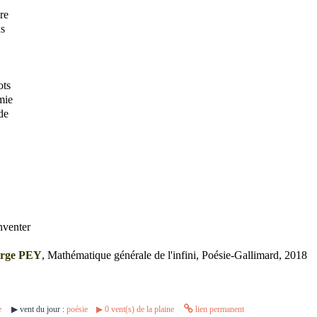
re
ds
ots
mie
de
nventer
erge PEY
, Mathématique générale de l'infini, Poésie-Gallimard, 2018
e
▶︎ vent du jour :
poésie
▶︎
0
vent(s) de la plaine
lien permanent