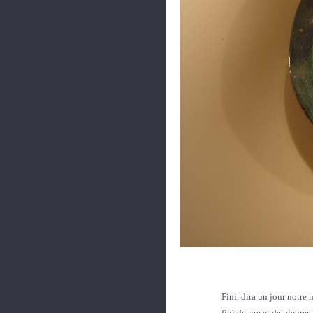
Fini, dira un jour notre 
fini de rire et de pleure