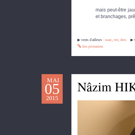
mais peut-être jau
et branchages, prêt
▶︎ vents d'ailleurs :
isaac
,
rire
,
dieu
▶︎ 
lien permanent
MAI
Nâzim HI
05
2015