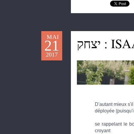
MAI
יצחק :
21
2017
D'autant mieux s'il
déployée (puisqu'i
se rappelant le bo
croyant