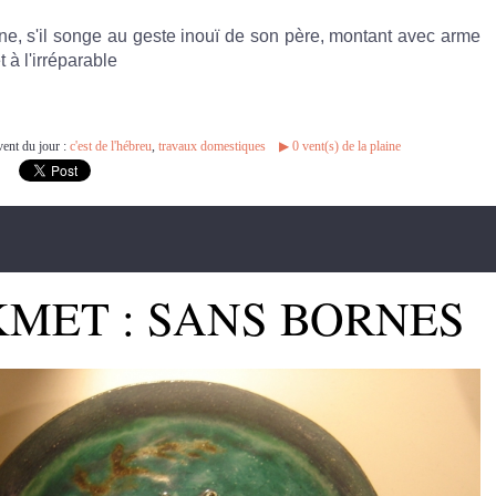
ne, s'il songe au geste inouï de son père, montant avec arme
 à l'irréparable
vent du jour :
c'est de l'hébreu
,
travaux domestiques
▶︎
0
vent(s) de la plaine
KMET : SANS BORNES