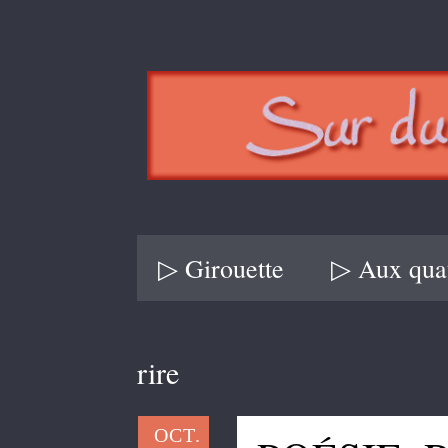
▷ Girouette
▷ Aux quat
rire
OCT.