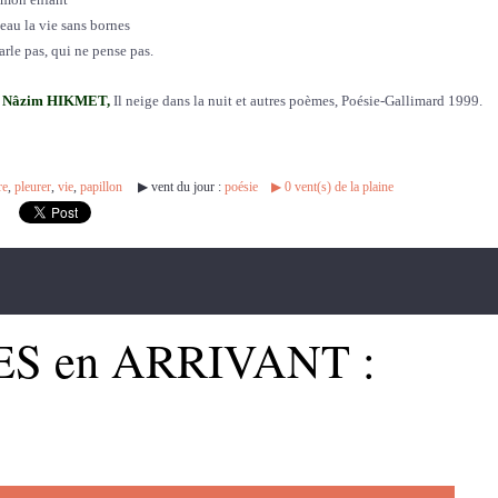
au la vie sans bornes
arle pas, qui ne pense pas.
Nâzim HIKMET,
Il neige dans la nuit et autres poèmes, Poésie-Gallimard 1999.
re
,
pleurer
,
vie
,
papillon
▶︎ vent du jour :
poésie
▶︎
0
vent(s) de la plaine
ES en ARRIVANT :