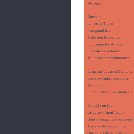
De Topor
Bon sang !
Le rire de Topor
- Ce grand rire
À dévorer le cosmos
Et croquer les étoiles -
Emporte en sa houle
Toutes les peurs humaines !
Et maints doutes m'écorchent
Saurais-je ainsi m'esclaffer
Tel un dieu
Sur le chahut des hommes ?
Verrai-je un jour
Ce corps - "mon" corps
Dont le temps me dépossède 
Traversé de risées autres
Que celles des tourments ?