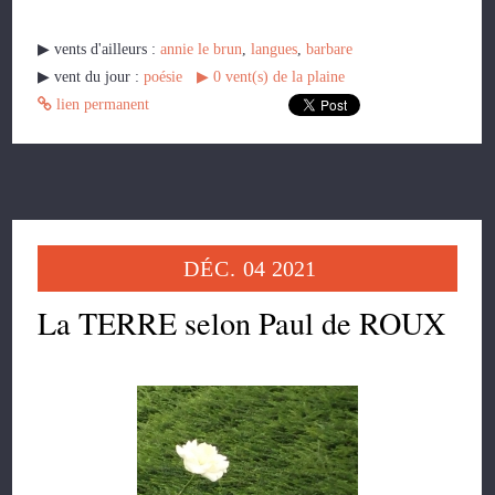
▶︎ vents d'ailleurs :
annie le brun
,
langues
,
barbare
▶︎ vent du jour :
poésie
▶︎
0
vent(s) de la plaine
lien permanent
DÉC.
04
2021
La TERRE selon Paul de ROUX