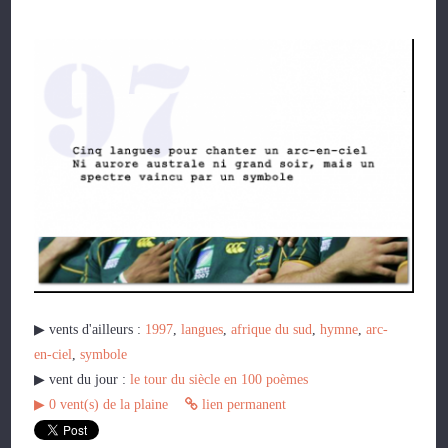
▶︎ vents d'ailleurs :
1997
,
langues
,
afrique du sud
,
hymne
,
arc-
en-ciel
,
symbole
▶︎ vent du jour :
le tour du siècle en 100 poèmes
▶︎
0
vent(s) de la plaine
lien permanent