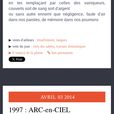
en les remplaçant par celles des vainqueurs,
couverts soit de sang soit d'argent
ou sans autre ennemi que négligence, faute d'air
dans nos paroles, de mémoire dans nos poumons
▶︎ vents d'ailleurs :
étouffement
,
langues
▶︎ vent du jour :
tirés des sables
,
travaux domestiques
▶︎
0
vent(s) de la plaine
lien permanent
AVRIL
03
2014
1997 : ARC-en-CIEL