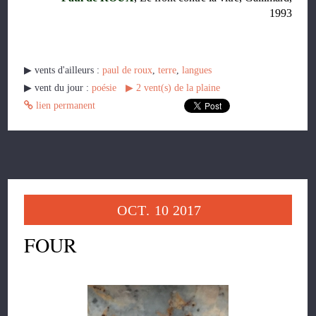
1993
▶︎ vents d'ailleurs :
paul de roux
,
terre
,
langues
▶︎ vent du jour :
poésie
▶︎
2
vent(s) de la plaine
lien permanent
OCT.
10
2017
FOUR