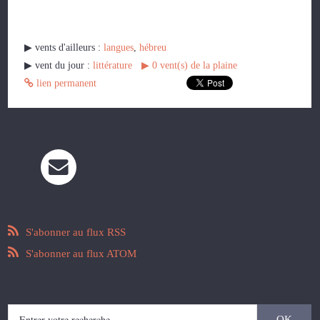
▶︎ vents d'ailleurs :
langues
,
hébreu
▶︎ vent du jour :
littérature
▶︎
0
vent(s) de la plaine
lien permanent
S'abonner au flux RSS
S'abonner au flux ATOM