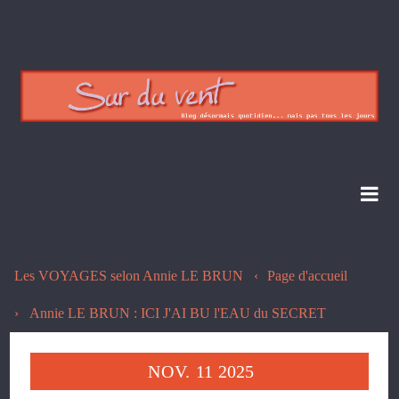
Les VOYAGES selon Annie LE BRUN
Page d'accueil
Annie LE BRUN : ICI J'AI BU l'EAU du SECRET
NOV.
11
2025