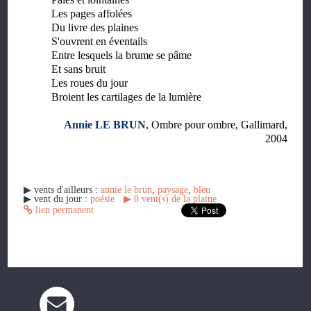
Les pages affolées
Du livre des plaines
S'ouvrent en éventails
Entre lesquels la brume se pâme
Et sans bruit
Les roues du jour
Broient les cartilages de la lumière
Annie LE BRUN
, Ombre pour ombre, Gallimard,
2004
▶︎ vents d'ailleurs :
annie le brun
,
paysage
,
bleu
▶︎ vent du jour :
poésie
▶︎
0
vent(s) de la plaine
lien permanent
Les commentaires sont fermés.