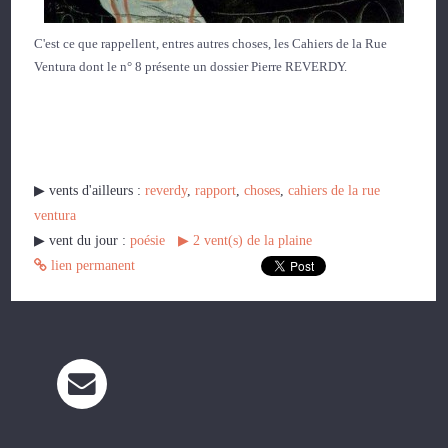
C'est ce que rappellent, entres autres choses, les Cahiers de la Rue
Ventura dont le n° 8 présente un dossier Pierre REVERDY.
▶︎ vents d'ailleurs :
reverdy
,
rapport
,
choses
,
cahiers de la rue
ventura
▶︎ vent du jour :
poésie
▶︎
2
vent(s) de la plaine
lien permanent