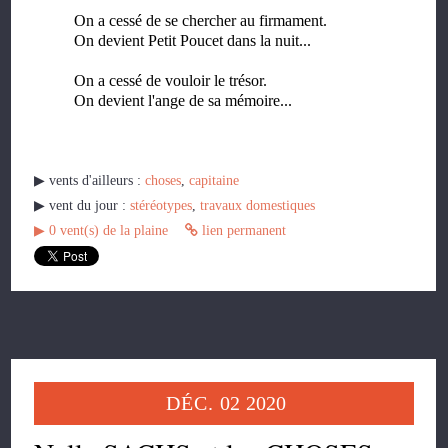
On a cessé de se chercher au firmament.
On devient Petit Poucet dans la nuit...
On a cessé de vouloir le trésor.
On devient l'ange de sa mémoire...
▶︎ vents d'ailleurs :
choses
,
capitaine
▶︎ vent du jour :
stéréotypes
,
travaux domestiques
▶︎
0
vent(s) de la plaine
lien permanent
DÉC.
02
2020