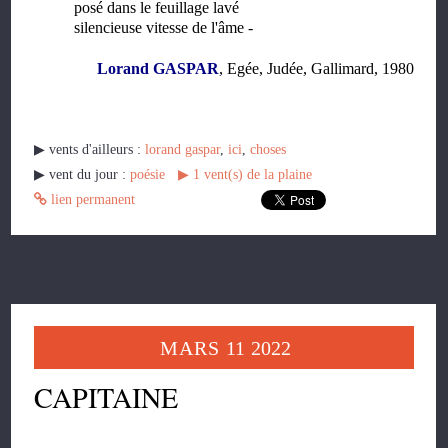
posé dans le feuillage lavé
silencieuse vitesse de l'âme -
Lorand GASPAR
, Egée, Judée, Gallimard, 1980
▶︎ vents d'ailleurs :
lorand gaspar
,
ici
,
choses
▶︎ vent du jour :
poésie
▶︎
1
vent(s) de la plaine
lien permanent
MARS
11
2022
CAPITAINE