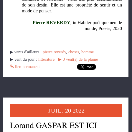
de son destin. Elle est une propriété de sentir et un
mode de penser.
Pierre REVERDY
, in Habiter poétiquement le
monde, Poesis, 2020
▶︎ vents d'ailleurs :
pierre reverdy
,
choses
,
homme
▶︎ vent du jour :
littérature
▶︎
0
vent(s) de la plaine
lien permanent
JUIL.
20
2022
Lorand GASPAR EST ICI