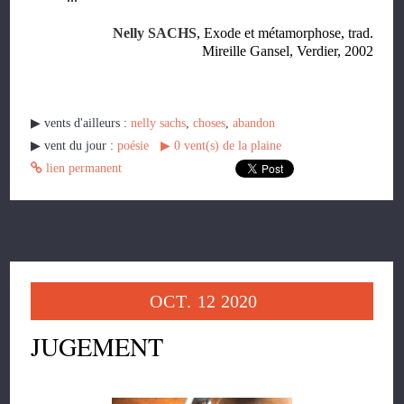
Nelly SACHS
, Exode et métamorphose, trad.
Mireille Gansel, Verdier, 2002
▶︎ vents d'ailleurs :
nelly sachs
,
choses
,
abandon
▶︎ vent du jour :
poésie
▶︎
0
vent(s) de la plaine
lien permanent
OCT.
12
2020
JUGEMENT