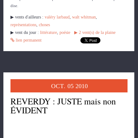
dise.
▶︎ vents d'ailleurs :
valéry larbaud
,
walt whitman
,
représentations
,
choses
▶︎ vent du jour :
littérature
,
poésie
▶︎
2
vent(s) de la plaine
lien permanent
OCT.
05
2010
REVERDY : JUSTE mais non
ÉVIDENT