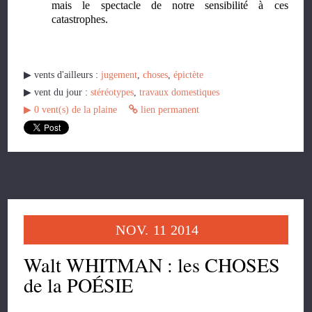
mais le spectacle de notre sensibilité à ces
catastrophes.
▶︎ vents d'ailleurs :
jugement
,
choses
,
épictète
▶︎ vent du jour :
stéréotypes
,
travaux domestiques
▶︎
0
vent(s) de la plaine
lien permanent
NOV.
11
2014
Walt WHITMAN : les CHOSES
de la POÉSIE