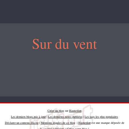
Sur du vent
Créer un blog
sur
Hautetfort
Les derniers blogs mis à jour
|
Les dernières notes publiées
|
Les tags les plus populaires
Déclarer un contenu illicite
|
Mentions légales de ce blog
|
Hautetfort
est une marque déposée de
la société talkSpirit | Créez votre
blog
!