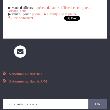
▶︎ vents d'ailleurs :
québec
,
duhaime
,
hélène leclerc
,
pixels
,
saisons
,
haïku
▶︎ vent du jour :
poésie
▶︎
0
vent(s) de la plaine
lien permanent
Les commentaires sont fermés.
S'abonner au flux RSS
S'abonner au flux ATOM