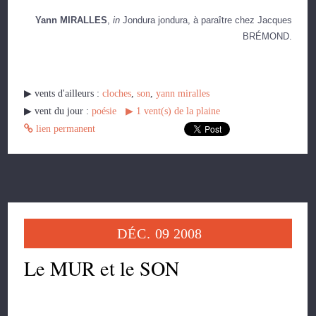
Yann MIRALLES
,
in
Jondura jondura, à paraître chez Jacques
BRÉMOND.
▶︎ vents d'ailleurs :
cloches
,
son
,
yann miralles
▶︎ vent du jour :
poésie
▶︎
1
vent(s) de la plaine
lien permanent
DÉC.
09
2008
Le MUR et le SON