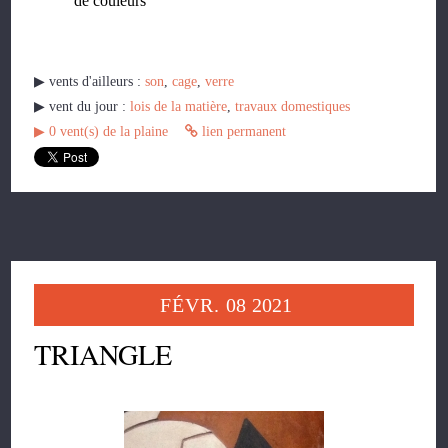
de couleurs
▶︎ vents d'ailleurs :
son
,
cage
,
verre
▶︎ vent du jour :
lois de la matière
,
travaux domestiques
▶︎
0
vent(s) de la plaine
lien permanent
FÉVR.
08
2021
TRIANGLE