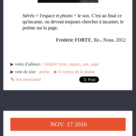
Stéréo
= l'espace et
phono
= le son. C'est au final ce
qu'incarne, ou devrait toujours chercher à incarner, le
poème sur la page.
Frédéric FORTE
, Re-, Nous, 2012
▶︎ vents d'ailleurs :
frédéric forte
,
espace
,
son
,
page
▶︎ vent du jour :
poésie
▶︎
0
vent(s) de la plaine
lien permanent
NOV.
17
2016