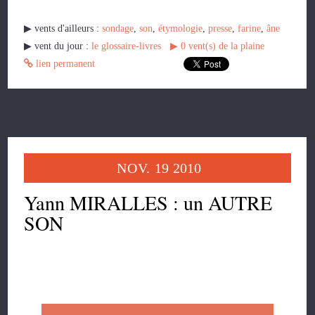
▶︎ vents d'ailleurs :
sondage
,
son
,
étymologie
,
presse
,
farine
,
âne
▶︎ vent du jour :
le glossaire-livres
▶︎
0
vent(s) de la plaine
lien permanent
NOV.
19
2010
Yann MIRALLES : un AUTRE
SON