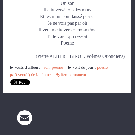
Un son
Il a traversé tous les murs
Et les murs l'ont laissé passer
Je ne vois pas par où
Il veut me traverser moi-même
Et le voici qui ressort
Poème
(Pierre ALBERT-BIROT, Poèmes Quotidiens)
▶︎ vents d'ailleurs :
son
,
poème
▶︎ vent du jour :
poésie
▶︎
0
vent(s) de la plaine
lien permanent