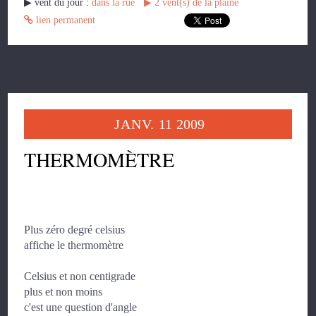
▶︎ vent du jour :
dans la rue
▶︎
2
vent(s) de la plaine
lien permanent
JANV.
11
2009
THERMOMÈTRE
Plus zéro degré celsius
affiche le thermomètre
Celsius et non centigrade
plus et non moins
c'est une question d'angle