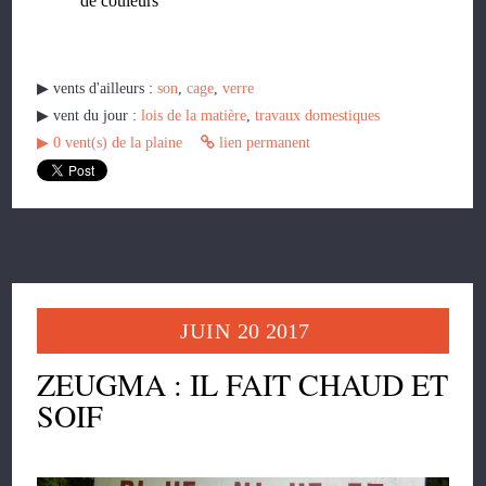
de couleurs
▶︎ vents d'ailleurs :
son
,
cage
,
verre
▶︎ vent du jour :
lois de la matière
,
travaux domestiques
▶︎
0
vent(s) de la plaine
lien permanent
JUIN
20
2017
ZEUGMA : IL FAIT CHAUD ET
SOIF