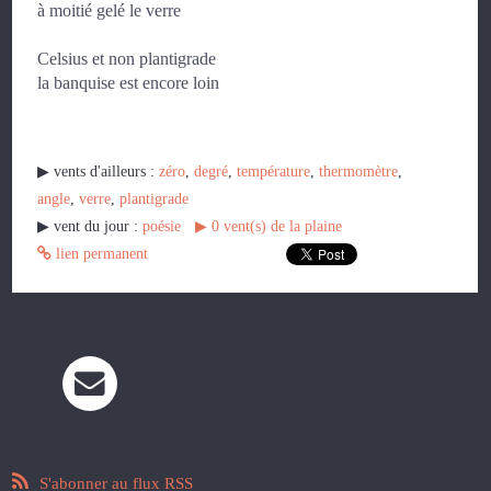
à moitié gelé le verre
Celsius et non plantigrade
la banquise est encore loin
▶︎ vents d'ailleurs :
zéro
,
degré
,
température
,
thermomètre
,
angle
,
verre
,
plantigrade
▶︎ vent du jour :
poésie
▶︎
0
vent(s) de la plaine
lien permanent
S'abonner au flux RSS