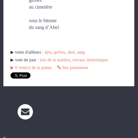
gerbes
au cimetière
sous le bitume
du sang d’Abel
▶︎ vents d'ailleurs :
épis
,
gerbes
,
abel
,
sang
▶︎ vent du jour :
lois de la matière
,
travaux domestiques
▶︎
0
vent(s) de la plaine
lien permanent