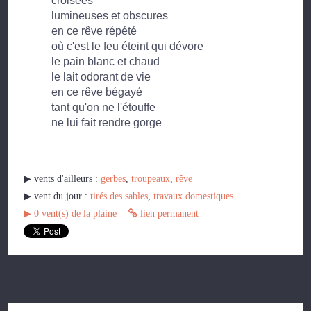
croisées
lumineuses et obscures
en ce rêve répété
où c'est le feu éteint qui dévore
le pain blanc et chaud
le lait odorant de vie
en ce rêve bégayé
tant qu'on ne l'étouffe
ne lui fait rendre gorge
▶︎ vents d'ailleurs :
gerbes
,
troupeaux
,
rêve
▶︎ vent du jour :
tirés des sables
,
travaux domestiques
▶︎
0
vent(s) de la plaine
lien permanent