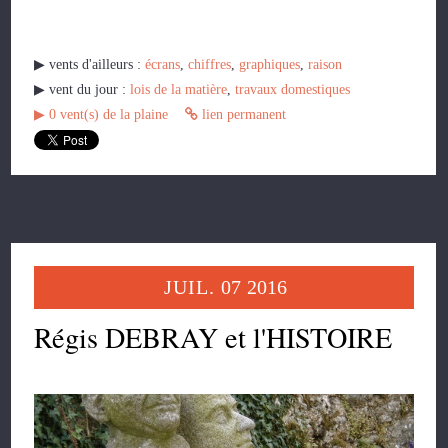
▶︎ vents d'ailleurs :
écrans
,
chiffres
,
graphiques
,
raison
▶︎ vent du jour :
lois de la matière
,
travaux domestiques
▶︎
0
vent(s) de la plaine
lien permanent
JUIL.
07
2016
Régis DEBRAY et l'HISTOIRE