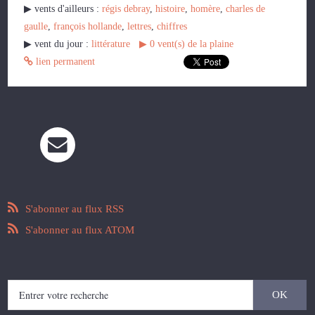
▶︎ vents d'ailleurs :
régis debray
,
histoire
,
homère
,
charles de
gaulle
,
françois hollande
,
lettres
,
chiffres
▶︎ vent du jour :
littérature
▶︎
0
vent(s) de la plaine
lien permanent
S'abonner au flux RSS
S'abonner au flux ATOM