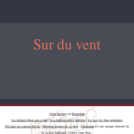
Sur du vent
Créer un blog
sur
Hautetfort
Les derniers blogs mis à jour
|
Les dernières notes publiées
|
Les tags les plus populaires
Déclarer un contenu illicite
|
Mentions légales de ce blog
|
Hautetfort
est une marque déposée de
la société talkSpirit | Créez votre
blog
!