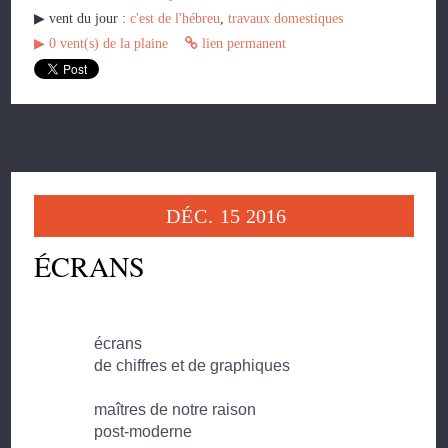
▶︎ vent du jour :
c'est de l'hébreu
,
travaux domestiques
▶︎
0
vent(s) de la plaine
lien permanent
DÉC.
15
2016
ÉCRANS
écrans
de chiffres et de graphiques
maîtres de notre raison
post-moderne