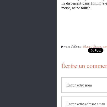
Ils dispersent dans l'infini,
morte, naine brûlée.
▶︎ vents d'ailleurs :
édouard glissant
,
mo
Écrire un commen