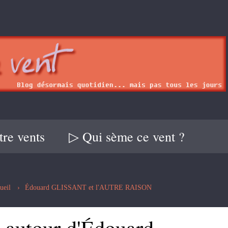
re vents
▷ Qui sème ce vent ?
ueil
Édouard GLISSANT et l'AUTRE RAISON
autour d'Édouard