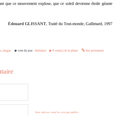
 avant que ce mouvement explose, que ce soleil devienne étoile géante
Édouard GLISSANT
, Traité du Tout-monde, Gallimard, 1997
ts
,
langue
▶︎ vent du jour :
littérature
▶︎
0
vent(s) de la plaine
lien permanent
taire
Votre adresse email ne sera pas publiée