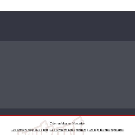
Créer un blog
sur
Hautetfort
Les derniers blogs mis à jour
|
Les dernières notes publiées
|
Les tags les plus populaires