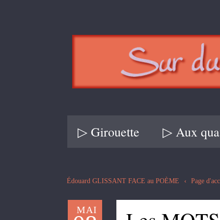
▷ Girouette
▷ Aux quat
Édouard GLISSANT FACE au POÈME
Page d'acc
MAI
Les MOTS 