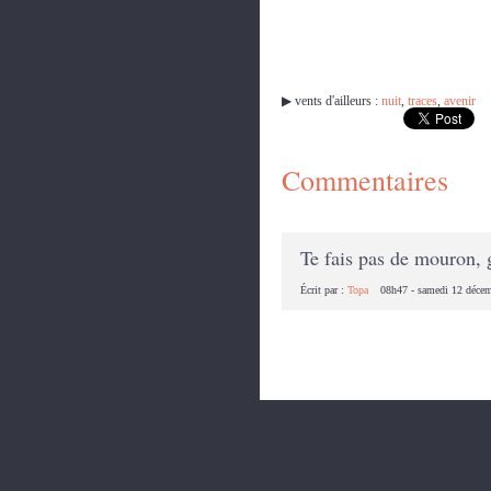
▶︎ vents d'ailleurs :
nuit
,
traces
,
avenir
Commentaires
Te fais pas de mouron, g
Écrit par :
Topa
08h47
-
samedi 12
déce
Les commentaires sont fermés