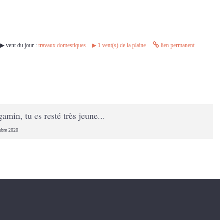
▶︎ vent du jour :
travaux domestiques
▶︎
1
vent(s) de la plaine
lien permanent
amin, tu es resté très jeune...
mbre 2020
.