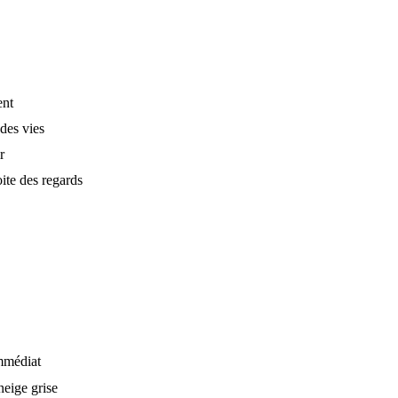
ent
des vies
r
ite des regards
immédiat
eige grise