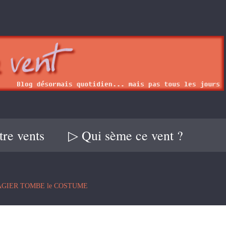
re vents
▷ Qui sème ce vent ?
SAGIER TOMBE le COSTUME