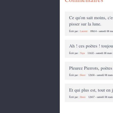
Ce qu'on sait moins, c
pisser sur la lune.
Écrit par :
Laurent
09h14
-
samedi 08
ma
Ah ! ces poètes ! toujou
Écrit par :
Topa
11h32
-
samedi 08
mars
Pleurez Pierrots, poètes 
Écrit par :
Henri
12h56
-
samedi 08
mars
Et qui plus est, tout en 
Écrit par :
Henri
12h57
-
samedi 08
mars
Les commentaires sont fermés