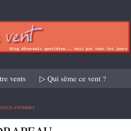
re vents
▷ Qui sème ce vent ?
 SOUCIS d'HOMMES
n DRAPEAU