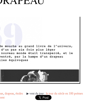
pas
,
drapeau
,
étoiles
▶︎ vent du jour :
le tour du siècle en 100 poèmes
nent