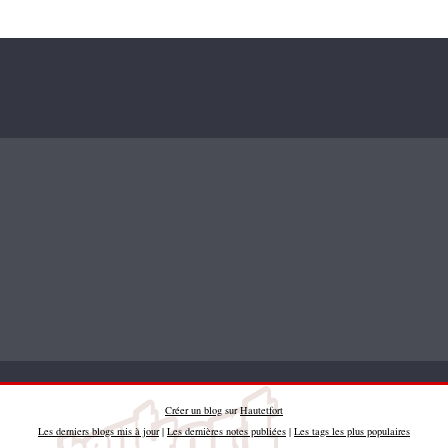
Créer un blog
sur
Hautetfort
Les derniers blogs mis à jour
|
Les dernières notes publiées
|
Les tags les plus populaires