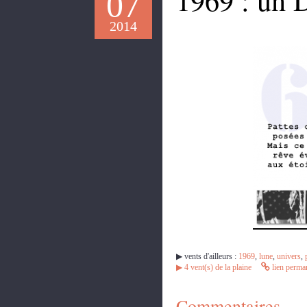
07
2014
▶︎ vents d'ailleurs :
1969
,
lune
,
univers
,
▶︎
4
vent(s) de la plaine
lien perma
Commentaires