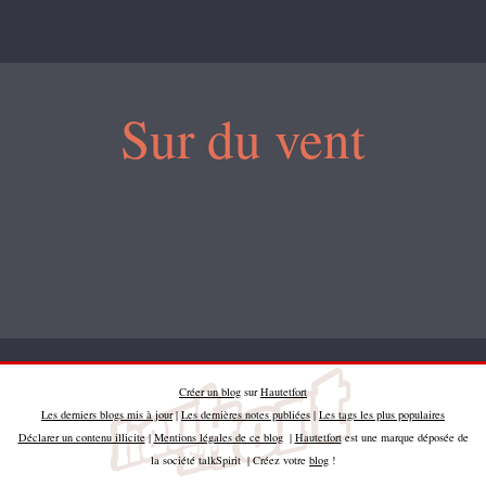
Sur du vent
Créer un blog
sur
Hautetfort
Les derniers blogs mis à jour
|
Les dernières notes publiées
|
Les tags les plus populaires
Déclarer un contenu illicite
|
Mentions légales de ce blog
|
Hautetfort
est une marque déposée de
la société talkSpirit | Créez votre
blog
!