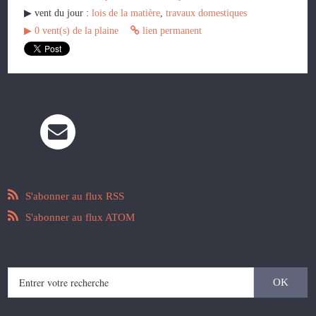
▶︎ vent du jour :
lois de la matière
,
travaux domestiques
▶︎
0
vent(s) de la plaine
lien permanent
S'abonner au flux RSS
S'abonner au flux ATOM