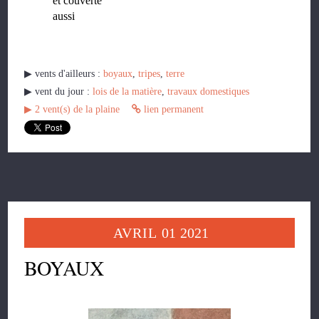
et couverte
aussi
▶︎ vents d'ailleurs :
boyaux
,
tripes
,
terre
▶︎ vent du jour :
lois de la matière
,
travaux domestiques
▶︎
2
vent(s) de la plaine
lien permanent
AVRIL
01
2021
BOYAUX