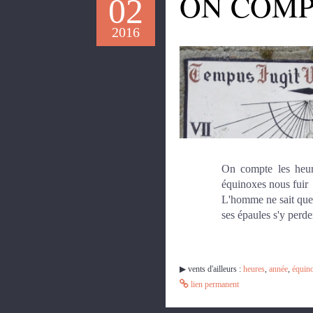
ON COMP
02
2016
On compte les heure
équinoxes nous fuir
L'homme ne sait que f
ses épaules s'y perde
▶︎ vents d'ailleurs :
heures
,
année
,
équin
lien permanent