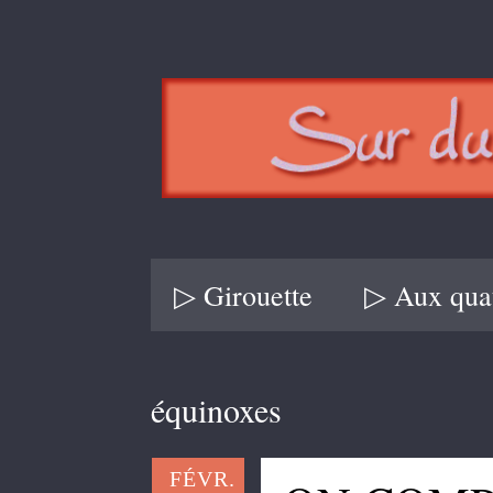
▷ Girouette
▷ Aux quat
équinoxes
FÉVR.