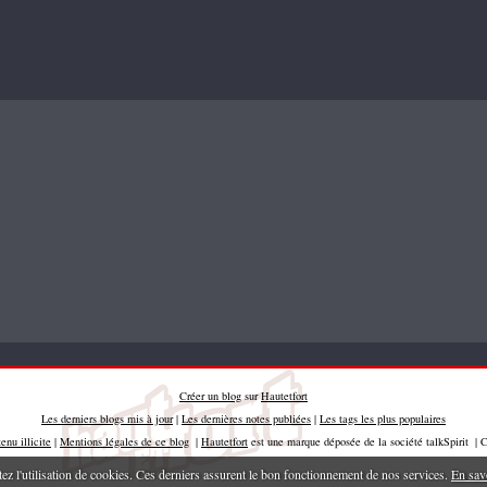
Créer un blog
sur
Hautetfort
Les derniers blogs mis à jour
|
Les dernières notes publiées
|
Les tags les plus populaires
enu illicite
|
Mentions légales de ce blog
|
Hautetfort
est une marque déposée de la société talkSpirit | 
tez l'utilisation de cookies. Ces derniers assurent le bon fonctionnement de nos services.
En sav