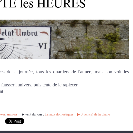
TE les HEURES
s de la journée, tous les quartiers de l'année, mais l'on voit les
ausser l'univers, puis tente de le rapiécer
nt
oxes
,
univers
▶︎ vent du jour :
travaux domestiques
▶︎
0
vent(s) de la plaine