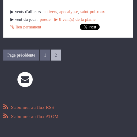
▶︎ vents d'ailleurs :
univers
,
apocalypse
,
saint-pol-roux
▶︎ vent du jour :
poésie
▶︎
8
vent(s) de la plaine
lien permanent
Page précédente
1
2
S'abonner au flux RSS
S'abonner au flux ATOM