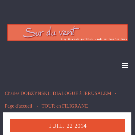
Charles DOBZYNSKI : DIALOGUE à JERUSALEM
Page d'accueil
TOUR en FILIGRANE
JUIL.
22
2014