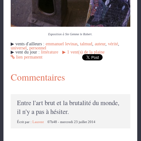
Exposition à Ste Gemme le Robert.
▶︎ vents d'ailleurs :
emmanuel levinas
,
talmud
,
auteur
,
vérité
,
universel
,
personnel
▶︎ vent du jour :
littérature
▶︎
1
vent(s) de la plaine
lien permanent
Commentaires
Entre l'art brut et la brutalité du monde,
il n'y a pas à hésiter.
Écrit par :
Laurent
07h48
-
mercredi 23
juillet 2014