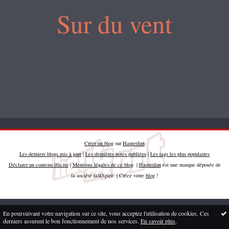
Sur du vent
Créer un blog
sur
Hautetfort
Les derniers blogs mis à jour
|
Les dernières notes publiées
|
Les tags les plus populaires
Déclarer un contenu illicite
|
Mentions légales de ce blog
|
Hautetfort
est une marque déposée de
la société talkSpirit | Créez votre
blog
!
En poursuivant votre navigation sur ce site, vous acceptez l'utilisation de cookies. Ces
derniers assurent le bon fonctionnement de nos services.
En savoir plus
.