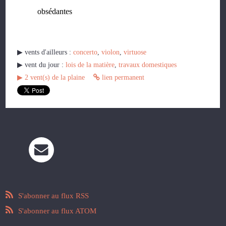
obsédantes
▶︎ vents d'ailleurs :
concerto
,
violon
,
virtuose
▶︎ vent du jour :
lois de la matière
,
travaux domestiques
▶︎
2
vent(s) de la plaine
lien permanent
S'abonner au flux RSS
S'abonner au flux ATOM