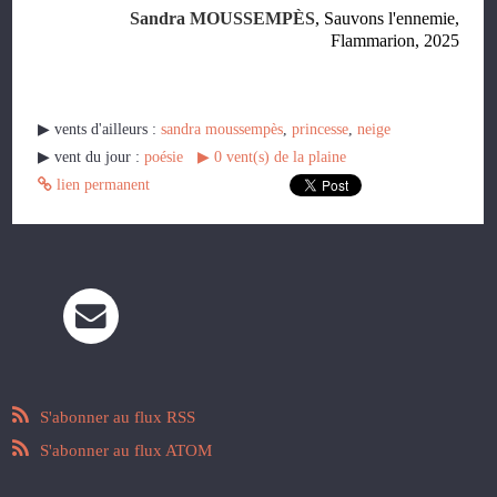
Sandra MOUSSEMPÈS
, Sauvons l'ennemie,
Flammarion, 2025
▶︎ vents d'ailleurs :
sandra moussempès
,
princesse
,
neige
▶︎ vent du jour :
poésie
▶︎
0
vent(s) de la plaine
lien permanent
S'abonner au flux RSS
S'abonner au flux ATOM