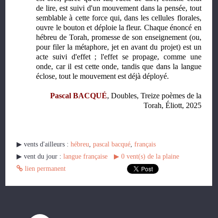
de lire, est suivi d'un mouvement dans la pensée, tout
semblable à cette force qui, dans les cellules florales,
ouvre le bouton et déploie la fleur. Chaque énoncé en
hébreu de Torah, promesse de son enseignement (ou,
pour filer la métaphore, jet en avant du projet) est un
acte suivi d'effet ; l'effet se propage, comme une
onde, car il est cette onde, tandis que dans la langue
éclose, tout le mouvement est déjà déployé.
Pascal BACQUÉ
, Doubles, Treize poèmes de la
Torah, Éliott, 2025
▶︎ vents d'ailleurs :
hébreu
,
pascal bacqué
,
français
▶︎ vent du jour :
langue française
▶︎
0
vent(s) de la plaine
lien permanent