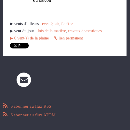
du balcon
▶︎ vents d'ailleurs :
éventé
,
air
,
fenêtre
▶︎ vent du jour :
lois de la matière
,
travaux domestiques
▶︎
0
vent(s) de la plaine
lien permanent
S'abonner au flux RSS
S'abonner au flux ATOM