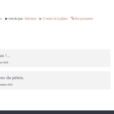
nt
▶︎ vent du jour :
littérature
▶︎
2
vent(s) de la plaine
lien permanent
u !...
bre 2018
gens du pétrin.
tembre 2018
.