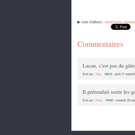
▶︎ vents d'ailleurs :
michel leiris
,
argume
Commentaires
Lacan, c'est pas du gâtea
Écrit par :
Topa
08h18
-
jeudi 27
septem
Il prétendait sortir les 
Écrit par :
Henri
19h06
-
vendredi 28
sep
Les commentaires sont fermés