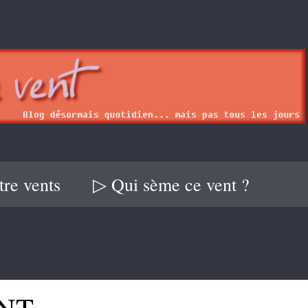
re vents
▷ Qui sème ce vent ?
NT